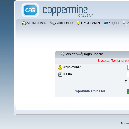
Strona główna
Zaloguj mnie
REGULAMIN
Zdjęcia
S
Wpisz swój login i hasło
Uwaga, Twoja prze
Użytkownik
Hasło
Za
Zapomniałem hasła
Power