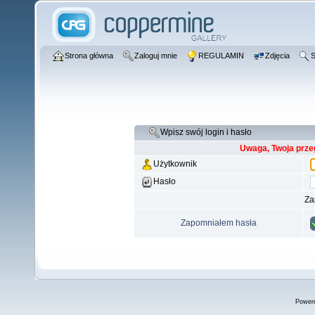
Strona główna
Zaloguj mnie
REGULAMIN
Zdjęcia
S
Wpisz swój login i hasło
Uwaga, Twoja prze
Użytkownik
Hasło
Za
Zapomniałem hasła
Power