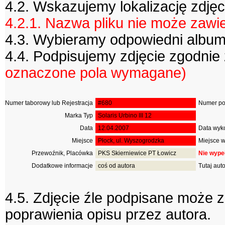
4.2. Wskazujemy lokalizację zdjęc
4.2.1. Nazwa pliku nie może zawi
4.3. Wybieramy odpowiedni album,
4.4. Podpisujemy zdjęcie zgodni
oznaczone pola wymagane)
Numer taborowy lub Rejestracja
#680
Numer pop
Marka Typ
Solaris Urbino III 12
Data
12.04.2007
Data wyko
Miejsce
Płock, ul. Wyszogrodzka
Miejsce w
Przewoźnik, Placówka
PKS Skierniewice PT Łowicz
Nie wype
Dodatkowe informacje
coś od autora
Tutaj aut
4.5. Zdjęcie źle podpisane może
poprawienia opisu przez autora.