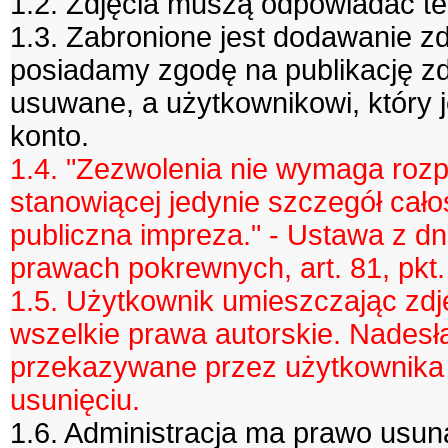
1.2. Zdjęcia muszą odpowiadać te
1.3. Zabronione jest dodawanie z
posiadamy zgodę na publikację zd
usuwane, a użytkownikowi, który 
konto.
1.4. "Zezwolenia nie wymaga roz
stanowiącej jedynie szczegół całoś
publiczna impreza." - Ustawa z dni
prawach pokrewnych, art. 81, pkt.
1.5. Użytkownik umieszczając zdj
wszelkie prawa autorskie. Nadesł
przekazywane przez użytkownika n
usunięciu.
1.6. Administracja ma prawo usuną