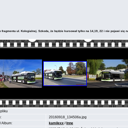
ragmentu ul. Kolegialnej. Szkoda, że będzie kursował tylko na 14,19, 22 i nie pojawi się na
pliku
:
20160918_134506a.jpg
/ Album:
kamilexx
/
Inne