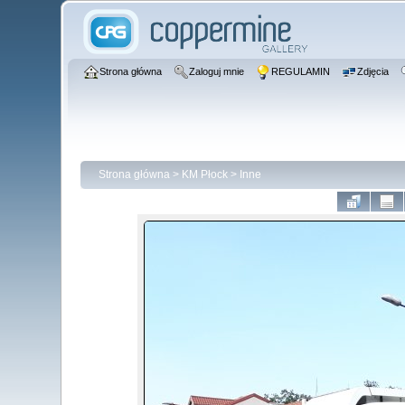
Strona główna
Zaloguj mnie
REGULAMIN
Zdjęcia
Strona główna
>
KM Płock
>
Inne