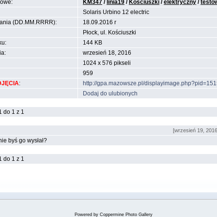
zowe:
KM347
/
linia19
/
Kościuszki
/
elektryczny
/
testo
Solaris Urbino 12 electric
ania (DD.MM.RRRR):
18.09.2016 r
Płock, ul. Kościuszki
ku:
144 KB
ia:
wrzesień 18, 2016
1024 x 576 pikseli
959
DJĘCIA
:
http://gpa.mazowsze.pl/displayimage.php?pid=15
Dodaj do ulubionych
 do 1 z 1
[wrzesień 19, 2016
inie byś go wysłał?
 do 1 z 1
Powered by
Coppermine Photo Gallery