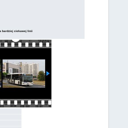
 bardziej ciekawej linii