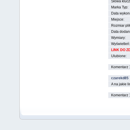
Słowa kluc
Marka Typ:
Data wykon
Miejsce:
Rozmiar pli
Data dodan
Wymiary:
Wyświetleń:
LINK DO Z
Ulubione:
Komentarz 1
czarekd85
A na jakie l
Komentarz 1