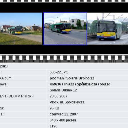
pliku
:
636-22.JPG
/ Album:
plocman
/
Solaris Urbino 12
zowe:
KM636
/
linia22
/
Spółdzielcza
/
objazd
Solaris Urbino 12
ania (DD.MM.RRRR):
20.06.2007
Płock, ul. Spółdzielcza
ku:
95 KB
ia:
czerwiec 22, 2007
640 x 480 pikseli
1198