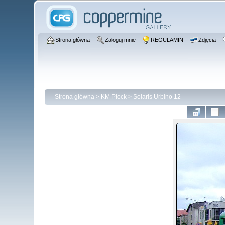
Strona główna
Zaloguj mnie
REGULAMIN
Zdjęcia
Strona główna
>
KM Płock
>
Solaris Urbino 12