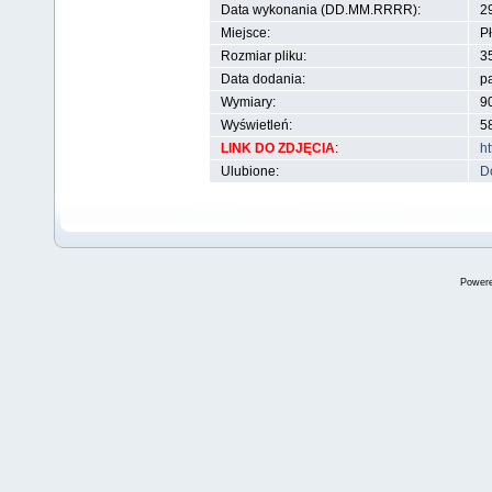
Data wykonania (DD.MM.RRRR):
2
Miejsce:
Pł
Rozmiar pliku:
3
Data dodania:
p
Wymiary:
90
Wyświetleń:
5
LINK DO ZDJĘCIA
:
h
Ulubione:
D
Power