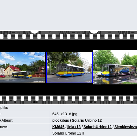
pliku
:
645_x13_d.jpg
/ Album:
plockibus
/
Solaris Urbino 12
zowe:
KM645
/
liniax13
/
SolarisUrbino12
/
Sienkiewicza
Solaris Urbino 12 II