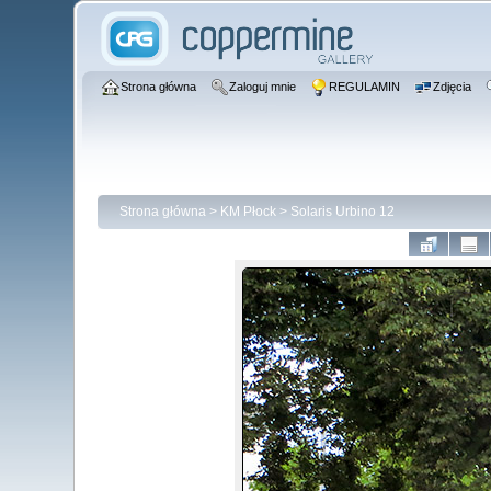
Strona główna
Zaloguj mnie
REGULAMIN
Zdjęcia
Strona główna
>
KM Płock
>
Solaris Urbino 12