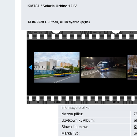
KM781 / Solaris Urbino 12 IV
13.06.2020 r. - Płock, ul. Medyczna (pętla)
Infomacje o pliku
Nazwa pliku:
7
Użytkownik / Album:
p
Słowa kluczowe:
K
Marka Typ:
So