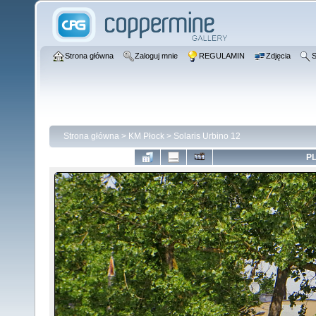
Strona główna
Zaloguj mnie
REGULAMIN
Zdjęcia
S
Strona główna
>
KM Płock
>
Solaris Urbino 12
PL