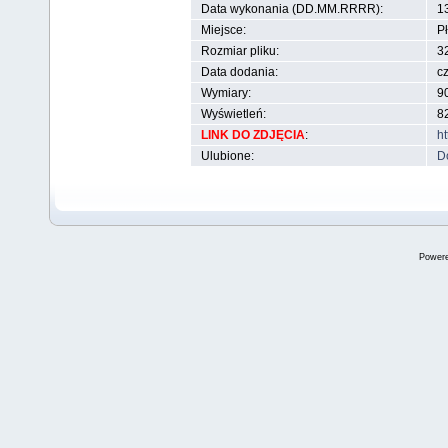
Data wykonania (DD.MM.RRRR):
13
Miejsce:
Pł
Rozmiar pliku:
3
Data dodania:
c
Wymiary:
90
Wyświetleń:
8
LINK DO ZDJĘCIA
:
h
Ulubione:
D
Power