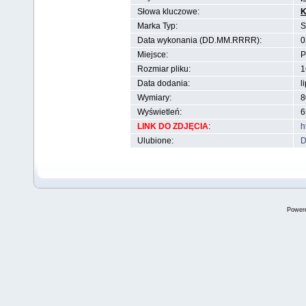
Słowa kluczowe:
K
Marka Typ:
S
Data wykonania (DD.MM.RRRR):
0
Miejsce:
P
Rozmiar pliku:
1
Data dodania:
l
Wymiary:
8
Wyświetleń:
6
LINK DO ZDJĘCIA
:
h
Ulubione:
D
Power