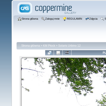
Strona główna
Zaloguj mnie
REGULAMIN
Zdjęcia
S
Strona główna
>
KM Płock
>
Solaris Urbino 12
PL