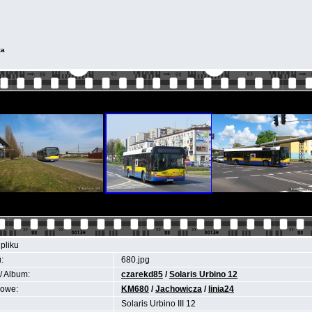
za
pliku
:
680.jpg
/ Album:
czarekd85
/
Solaris Urbino 12
zowe:
KM680
/
Jachowicza
/
linia24
Solaris Urbino III 12