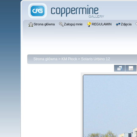
Strona główna
Zaloguj mnie
REGULAMIN
Zdjęcia
Strona główna
>
KM Płock
>
Solaris Urbino 12