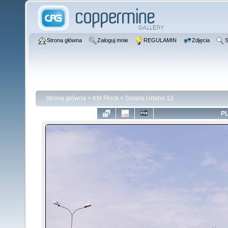
Strona główna
Zaloguj mnie
REGULAMIN
Zdjęcia
S
Strona główna
>
KM Płock
>
Solaris Urbino 12
PL