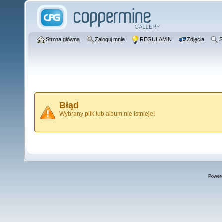
Strona główna
Zaloguj mnie
REGULAMIN
Zdjęcia
S
Błąd
Wybrany plik lub album nie istnieje!
Power