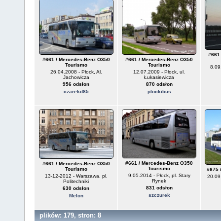
#661
#661 / Mercedes-Benz O350
#661 / Mercedes-Benz O350
Tourismo
Tourismo
8.09
26.04.2008 - Płock, Al.
12.07.2009 - Płock, ul.
Jachowicza
Łukasiewicza
956 odsłon
870 odsłon
czarekd85
plockibus
#661 / Mercedes-Benz O350
#661 / Mercedes-Benz O350
Tourismo
Tourismo
#675 
9.05.2014 - Płock, pl. Stary
13-12-2012 - Warszawa, pl.
20.09.
Rynek
Politechniki
831 odsłon
630 odsłon
szczurek
Melon
plików: 179, stron: 8