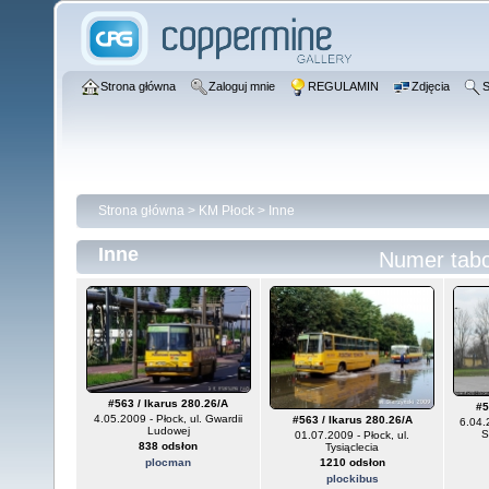
Strona główna
Zaloguj mnie
REGULAMIN
Zdjęcia
S
Strona główna
>
KM Płock
>
Inne
Inne
Numer tab
#563 / Ikarus 280.26/A
#5
4.05.2009 - Płock, ul. Gwardii
#563 / Ikarus 280.26/A
6.04.
Ludowej
S
01.07.2009 - Płock, ul.
838 odsłon
Tysiąclecia
plocman
1210 odsłon
plockibus