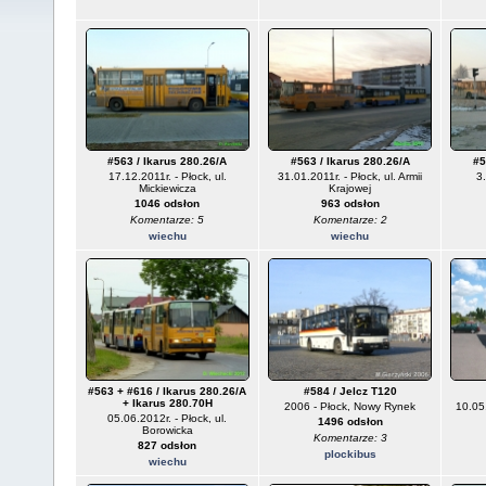
#563 / Ikarus 280.26/A
#563 / Ikarus 280.26/A
#5
17.12.2011r. - Płock, ul.
31.01.2011r. - Płock, ul. Armii
3.
Mickiewicza
Krajowej
1046 odsłon
963 odsłon
Komentarze: 5
Komentarze: 2
wiechu
wiechu
#563 + #616 / Ikarus 280.26/A
#584 / Jelcz T120
+ Ikarus 280.70H
2006 - Płock, Nowy Rynek
10.05.
05.06.2012r. - Płock, ul.
1496 odsłon
Borowicka
Komentarze: 3
827 odsłon
plockibus
wiechu