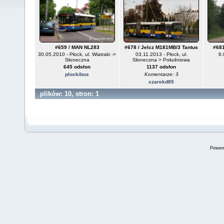
#659 / MAN NL283
#678 / Jelcz M181MB/3 Tantus
#681
30.05.2010 - Płock, ul. Wiatraki ->
03.11.2013 - Płock, ul.
6.
Słoneczna
Słoneczna > Południowa
645 odsłon
1137 odsłon
plockibus
Komentarze: 3
czarekd85
plików: 10, stron: 1
Power