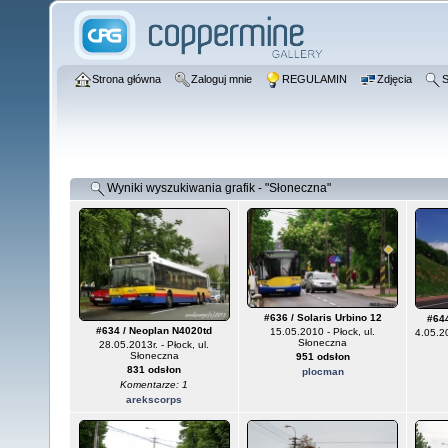
Strona główna
Zaloguj mnie
REGULAMIN
Zdjęcia
S
Wyniki wyszukiwania grafik - "Słoneczna"
#636 / Solaris Urbino 12
#644
#634 / Neoplan N4020td
15.05.2010 - Płock, ul.
4.05.2
Słoneczna
28.05.2013r. - Płock, ul.
Słoneczna
951 odsłon
831 odsłon
plocman
Komentarze: 1
arekscorps