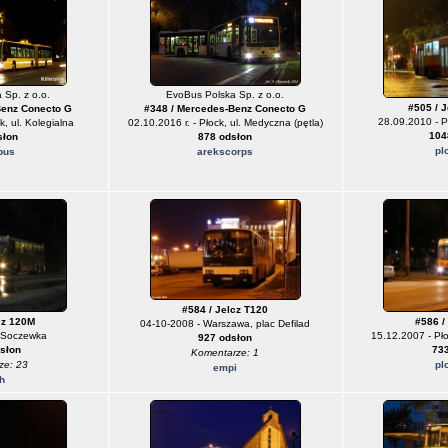
 Sp. z o.o.
EvoBus Polska Sp. z o.o.
#505 / 
Benz Conecto G
#348 / Mercedes-Benz Conecto G
28.09.2010 - P
k, ul. Kolegialna
02.10.2016 r. - Płock, ul. Medyczna (pętla)
104
słon
878 odsłon
pl
bus
arekscorps
#584 / Jelcz T120
cz 120M
#586 /
04-10-2008 - Warszawa, plac Defilad
- Soczewka
15.12.2007 - Pło
927 odsłon
słon
733
Komentarze: 1
ze: 23
pl
empi
h