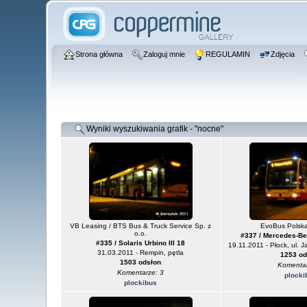
Strona główna
Zaloguj mnie
REGULAMIN
Zdjęcia
Wyniki wyszukiwania grafik - "nocne"
VB Leasing / BTS Bus & Truck Service Sp. z
EvoBus Polska
o.o.
#337 / Mercedes-Be
#335 / Solaris Urbino III 18
19.11.2011 - Płock, ul. 
31.03.2011 - Rempin, pętla
1253 od
1503 odsłon
Komentar
Komentarze: 3
plocki
plockibus