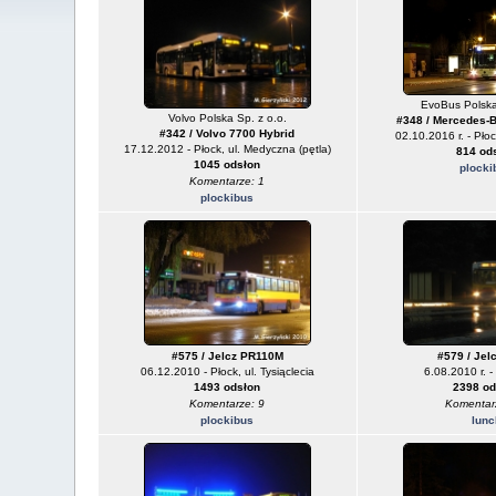
EvoBus Polska
Volvo Polska Sp. z o.o.
#348 / Mercedes-
#342 / Volvo 7700 Hybrid
02.10.2016 r. - Płoc
17.12.2012 - Płock, ul. Medyczna (pętla)
814 od
1045 odsłon
plocki
Komentarze: 1
plockibus
#575 / Jelcz PR110M
#579 / Jel
06.12.2010 - Płock, ul. Tysiąclecia
6.08.2010 r. 
1493 odsłon
2398 od
Komentarze: 9
Komentar
plockibus
lunc