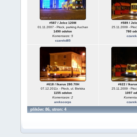
#587 / Jelcz 120M
#589 / Jel
01.11.2007 - Płock, parking Auchan
25.11.2009 - Płoc
1490 odsłon
780 od
Komentarze: 5
czarek
czarekd85
#618 / Ikarus 280.70H
#622 / Ikaru
07.12.2011r. - Płock, ul. Bielska
25.11.2009 - Płoc
1155 odsłon
1097 od
Komentarze: 2
Komentar
arekscorps
czarek
plików: 86, stron: 4