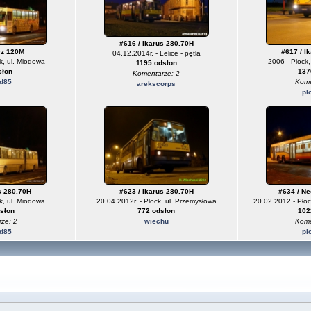
#616 / Ikarus 280.70H
cz 120M
#617 / I
04.12.2014r. - Lelice - pętla
k, ul. Miodowa
2006 - Plock,
1195 odsłon
słon
137
Komentarze: 2
d85
Kome
arekscorps
pl
s 280.70H
#623 / Ikarus 280.70H
#634 / Ne
k, ul. Miodowa
20.04.2012r. - Płock, ul. Przemysłowa
20.02.2012 - Płoc
słon
772 odsłon
102
ze: 2
wiechu
Kome
d85
pl