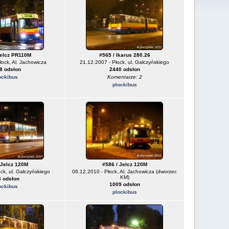
Jelcz PR110M
#565 / Ikarus 280.26
łock, Al. Jachowicza
21.12.2007 - Płock, ul. Gałczyńskiego
8 odsłon
2440 odsłon
ockibus
Komentarze: 2
plockibus
 Jelcz 120M
#586 / Jelcz 120M
ck, ul. Gałczyńskiego
06.12.2010 - Płock, Al. Jachowicza (dworzec
KM)
 odsłon
1009 odsłon
ockibus
plockibus