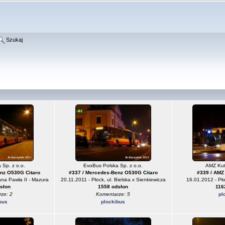
Szukaj
 Sp. z o.o.
EvoBus Polska Sp. z o.o.
AMZ Kut
nz O530G Citaro
#337 / Mercedes-Benz O530G Citaro
#339 / AMZ
Jana Pawła II - Mazura
20.11.2011 - Płock, ul. Bielska x Sienkiewicza
16.01.2012 - Pło
słon
1558 odsłon
116
ze: 2
Komentarze: 5
pl
bus
plockibus