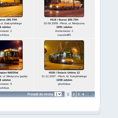
karus 280.70H
#618 / Ikarus 280.70H
 ul. Gałczyńskiego
20.08.2008 - Płock, ul. Medyczna
6 odsłon
1091 odsłon
ntarze: 1
Komentarze: 1
ockibus
czarekd85
oplan N4020td
#636 / Solaris Urbino 12
k, ul. Medyczna (pętla)
21.12.2007 - Płock, Al. Kobylińskiego
2 odsłon
1208 odsłon
ntarze: 5
plockibus
ockibus
Przejdź do strony
1
2
3
4