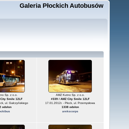
Galeria Płockich Autobusów
no Sp. z o.o.
AMZ Kutno Sp. z o.o.
 City Smile 12LF
#339 / AMZ City Smile 12LF
ck, ul. Gałczyńskiego
17.01.2012r. - Płock, ul. Przemysłowa
2 odsłon
1338 odsłon
ockibus
arekscorps